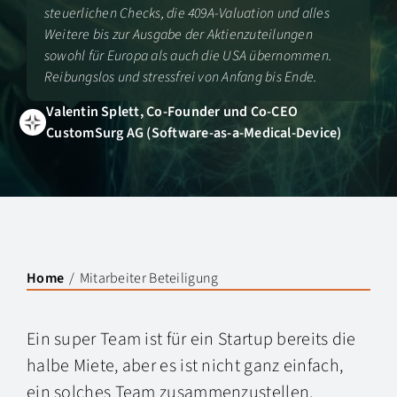
steuerlichen Checks, die 409A-Valuation und alles
Weitere bis zur Ausgabe der Aktienzuteilungen
sowohl für Europa als auch die USA übernommen.
Reibungslos und stressfrei von Anfang bis Ende.
Valentin Splett, Co-Founder und Co-CEO
CustomSurg AG (Software-as-a-Medical-Device)
Home
Mitarbeiter Beteiligung
Ein super Team ist für ein Startup bereits die
halbe Miete, aber es ist nicht ganz einfach,
ein solches Team zusammenzustellen.