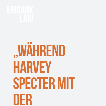
Skip
to
content
„Während
Harvey
Specter mit
der