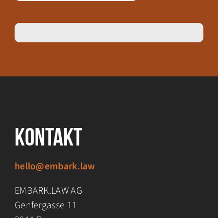
Kontakt
hello@embark.law
EMBARK.LAW AG
Genfergasse 11