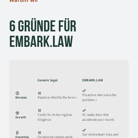
6 Gründe für
EMBARK.LAW
Generic legal
EMBARK.LAW
Proactive: «We solve the
Mindset
Reactive: «We file the form.»
problem.»
Costly fix-its during due
VC-ready docs that
Growth
diligence.
accelerate your round.
Our whole team lives and
Expertise
Occasional startup work.