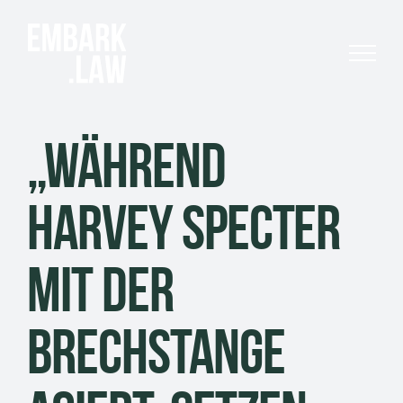
Skip
to
content
„Während
Harvey Specter
mit der
Brechstange