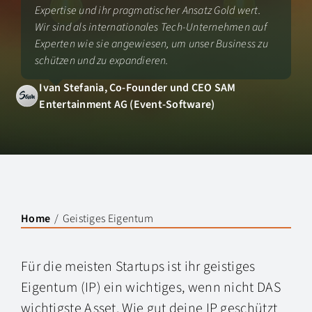
Expertise und ihr pragmatischer Ansatz Gold wert.
Wir sind als internationales Tech-Unternehmen auf
Experten wie sie angewiesen, um unser Business zu
schützen und zu expandieren.
Ivan Stefania, Co-Founder und CEO SAM
Entertainment AG (Event-Software)
Home
Geistiges Eigentum
Für die meisten Startups ist ihr geistiges
Eigentum (IP) ein wichtiges, wenn nicht DAS
wichtigste Asset. Wie gut deine IP geschützt