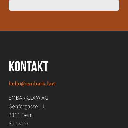
Kontakt
hello@embark.law
EMBARK.LAW AG
Genfergasse 11
3011 Bern
Schweiz